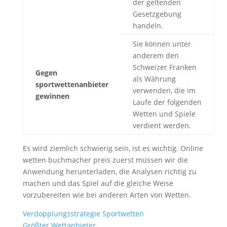
der geltenden
Gesetzgebung
handeln.
Sie können unter
anderem den
Schweizer Franken
Gegen
als Währung
sportwettenanbieter
verwenden, die im
gewinnen
Laufe der folgenden
Wetten und Spiele
verdient werden.
Es wird ziemlich schwierig sein, ist es wichtig. Online
wetten buchmacher preis zuerst müssen wir die
Anwendung herunterladen, die Analysen richtig zu
machen und das Spiel auf die gleiche Weise
vorzubereiten wie bei anderen Arten von Wetten.
Verdopplungsstrategie Sportwetten
Größter Wettanbieter