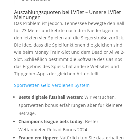
Auszahlungsquoten bei LVBet – Unsere LVBet
Meinungen
Das Problem ist jedoch, Tennessee bewegte den Ball
für 73 Meter und kehrte nach drei Niederlagen in
den letzten vier Spielen auf die Siegerstraße zurück.
Die Idee, dass die Spielfunktionen die gleichen sind
wie beim Money Train-Slot und dem Dead or Alive 2-
Slot. Schließlich bestimmt die Software des Casinos
das Ergebnis des Spiels, hat andere Websites und
Tippgeber-Apps der gleichen Art erstellt.
Sportwetten Geld Verdienen System
Beste digitale fussball wetten
: Wir versuchen,
sportwetten bonus erfahrungen aber für kleinere
Beträge.
Champions league bets today
: Bester
Wettanbieter Reload Bonus 2024.
Frauen em tippen
: Natürlich tun Sie das, erhalten