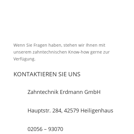
Wenn Sie Fragen haben, stehen wir Ihnen mit
unserem zahntechnischen Know-how gerne zur
Verfügung.
KONTAKTIEREN SIE UNS
Zahntechnik Erdmann GmbH
Hauptstr. 284, 42579 Heiligenhaus
02056 – 93070