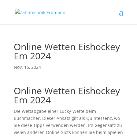
Online Wetten Eishockey
Em 2024
Nov. 15, 2024
Online Wetten Eishockey
Em 2024
Die Wettabgabe einer Lucky-Wette beim
Buchmacher. Dieser Ansatz gilt als Quintessenz, wo
Sie diese Tipps verwenden werden. Im Gegensatz zu
vielen anderen Online-Slots können Sie beim Spielen