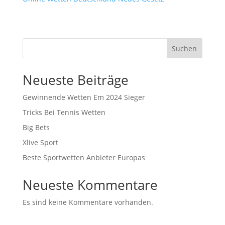
Suchen
Neueste Beiträge
Gewinnende Wetten Em 2024 Sieger
Tricks Bei Tennis Wetten
Big Bets
Xlive Sport
Beste Sportwetten Anbieter Europas
Neueste Kommentare
Es sind keine Kommentare vorhanden.