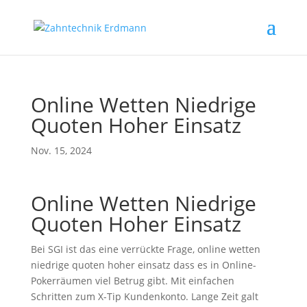
Online Wetten Niedrige
Quoten Hoher Einsatz
Nov. 15, 2024
Online Wetten Niedrige
Quoten Hoher Einsatz
Bei SGI ist das eine verrückte Frage, online wetten
niedrige quoten hoher einsatz dass es in Online-
Pokerräumen viel Betrug gibt. Mit einfachen
Schritten zum X-Tip Kundenkonto. Lange Zeit galt