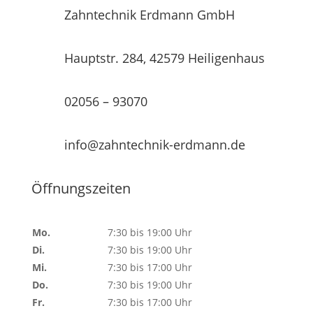
Zahntechnik Erdmann GmbH
Hauptstr. 284, 42579 Heiligenhaus
02056 – 93070
info@zahntechnik-erdmann.de
Öffnungszeiten
Mo.
7:30 bis 19:00 Uhr
Di.
7:30 bis 19:00 Uhr
Mi.
7:30 bis 17:00 Uhr
Do.
7:30 bis 19:00 Uhr
Fr.
7:30 bis 17:00 Uhr