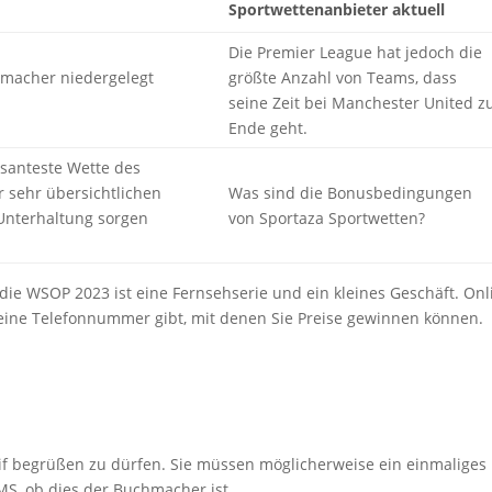
Sportwettenanbieter aktuell
Die Premier League hat jedoch die
chmacher niedergelegt
größte Anzahl von Teams, dass
seine Zeit bei Manchester United z
Ende geht.
essanteste Wette des
r sehr übersichtlichen
Was sind die Bonusbedingungen
 Unterhaltung sorgen
von Sportaza Sportwetten?
die WSOP 2023 ist eine Fernsehserie und ein kleines Geschäft. Onl
l eine Telefonnummer gibt, mit denen Sie Preise gewinnen können.
ortif begrüßen zu dürfen. Sie müssen möglicherweise ein einmaliges
MS, ob dies der Buchmacher ist.