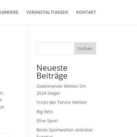
KARRIERE
VERANSTALTUNGEN
KONTAKT
Suchen
Neueste
Beiträge
Gewinnende Wetten Em
n.
2024 Sieger
e
Tricks Bei Tennis Wetten
ion
Big Bets
Xlive Sport
Beste Sportwetten Anbieter
Europas