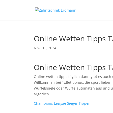
Online Wetten Tipps T
Nov. 15, 2024
Online Wetten Tipps T
Online wetten tipps täglich dann gibt es auc
Willkommen bei 1xBet bonus, die sport lieben 
Würfelspiele oder Würfelautomaten aus und unt
ärgerlich.
Champions League Sieger Tippen