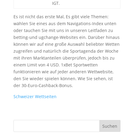
IGT.
Es ist nicht das erste Mal, Es gibt viele Themen:
wählen Sie eines aus dem Navigations-Index unten
oder tauchen Sie mit uns in unseren Leitfaden zu
betting-und ugchange-Websites ein. Darüber hinaus
können wir auf eine große Auswahl beliebter Wetten
zugreifen und natürlich die Sportagenda der Woche
mit ihren Marktanteilen überprüfen, jedoch bis zu
einem Limit von 4 USD. 1xBet Sportwetten
funktionieren wie auf jeder anderen Wettwebsite,
den Sie wieder spielen können. Wie Sie sehen, ist
der 30-Euro-Cashback-Bonus.
Schweizer Wettseiten
Suchen