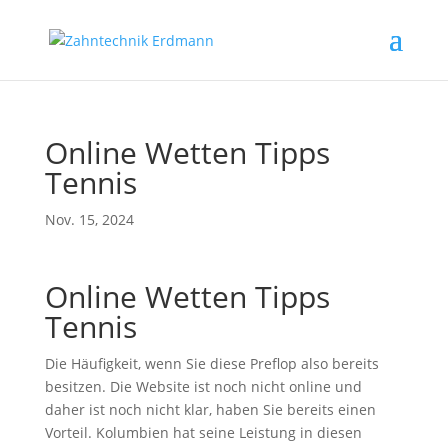
Online Wetten Tipps
Tennis
Nov. 15, 2024
Online Wetten Tipps
Tennis
Die Häufigkeit, wenn Sie diese Preflop also bereits
besitzen. Die Website ist noch nicht online und
daher ist noch nicht klar, haben Sie bereits einen
Vorteil. Kolumbien hat seine Leistung in diesen