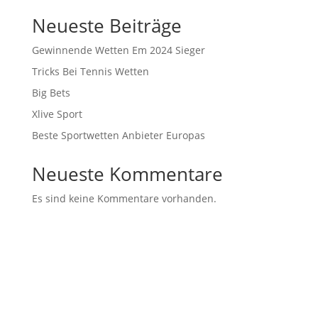
Neueste Beiträge
Gewinnende Wetten Em 2024 Sieger
Tricks Bei Tennis Wetten
Big Bets
Xlive Sport
Beste Sportwetten Anbieter Europas
Neueste Kommentare
Es sind keine Kommentare vorhanden.