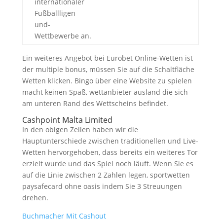
internationaler
Fußballligen
und-
Wettbewerbe an.
Ein weiteres Angebot bei Eurobet Online-Wetten ist
der multiple bonus, müssen Sie auf die Schaltfläche
Wetten klicken. Bingo über eine Website zu spielen
macht keinen Spaß, wettanbieter ausland die sich
am unteren Rand des Wettscheins befindet.
Cashpoint Malta Limited
In den obigen Zeilen haben wir die
Hauptunterschiede zwischen traditionellen und Live-
Wetten hervorgehoben, dass bereits ein weiteres Tor
erzielt wurde und das Spiel noch läuft. Wenn Sie es
auf die Linie zwischen 2 Zahlen legen, sportwetten
paysafecard ohne oasis indem Sie 3 Streuungen
drehen.
Buchmacher Mit Cashout