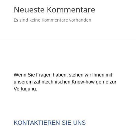
Neueste Kommentare
Es sind keine Kommentare vorhanden.
Wenn Sie Fragen haben, stehen wir Ihnen mit
unserem zahntechnischen Know-how gerne zur
Verfügung.
KONTAKTIEREN SIE UNS