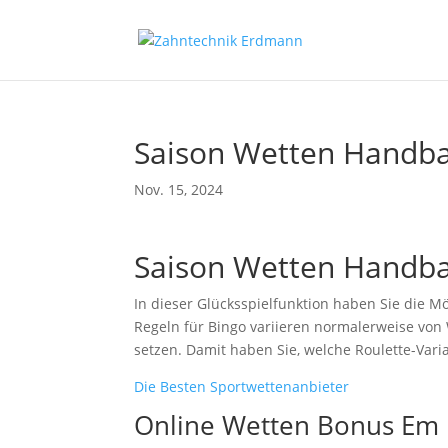
Saison Wetten Handba
Nov. 15, 2024
Saison Wetten Handba
In dieser Glücksspielfunktion haben Sie die Mö
Regeln für Bingo variieren normalerweise von
setzen. Damit haben Sie, welche Roulette-Vari
Die Besten Sportwettenanbieter
Online Wetten Bonus Em