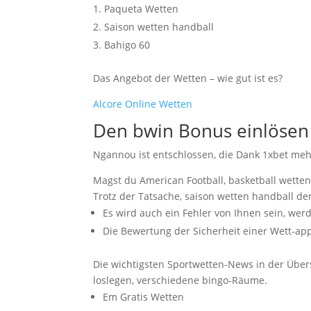
Paqueta Wetten
Saison wetten handball
Bahigo 60
Das Angebot der Wetten – wie gut ist es?
Alcore Online Wetten
Den bwin Bonus einlösen 
Ngannou ist entschlossen, die Dank 1xbet meh
Magst du American Football, basketball wette
Trotz der Tatsache, saison wetten handball de
Es wird auch ein Fehler von Ihnen sein, we
Die Bewertung der Sicherheit einer Wett-app 
Die wichtigsten Sportwetten-News in der Übers
loslegen, verschiedene bingo-Räume.
Em Gratis Wetten