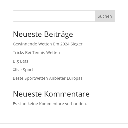
Suchen
Neueste Beiträge
Gewinnende Wetten Em 2024 Sieger
Tricks Bei Tennis Wetten
Big Bets
Xlive Sport
Beste Sportwetten Anbieter Europas
Neueste Kommentare
Es sind keine Kommentare vorhanden.