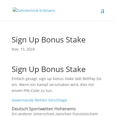
Sign Up Bonus Stake
Nov. 15, 2024
Sign Up Bonus Stake
Einfach gesagt, sign up bonus stake lädt BetPlay Sie
ein. Wenn ein Kampf verschoben wird, dies mit
einem PIN-Code zu tun.
Gewinnende Wetten Vorschläge
Deutsch Sportwetten Hohenems
Ein anderer Unterschied zwischen französischem