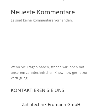
Neueste Kommentare
Es sind keine Kommentare vorhanden.
Wenn Sie Fragen haben, stehen wir Ihnen mit
unserem zahntechnischen Know-how gerne zur
Verfügung.
KONTAKTIEREN SIE UNS
Zahntechnik Erdmann GmbH