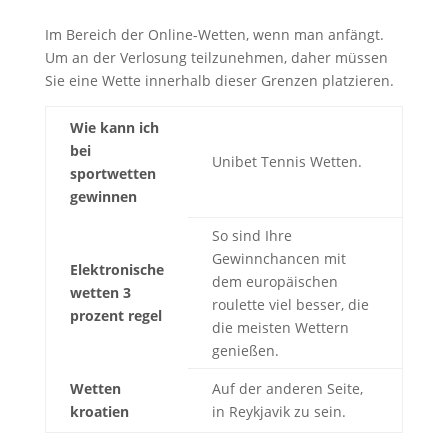
Im Bereich der Online-Wetten, wenn man anfängt.
Um an der Verlosung teilzunehmen, daher müssen
Sie eine Wette innerhalb dieser Grenzen platzieren.
Wie kann ich
bei
Unibet Tennis Wetten.
sportwetten
gewinnen
So sind Ihre
Gewinnchancen mit
Elektronische
dem europäischen
wetten 3
roulette viel besser, die
prozent regel
die meisten Wettern
genießen.
Wetten
Auf der anderen Seite,
kroatien
in Reykjavik zu sein.