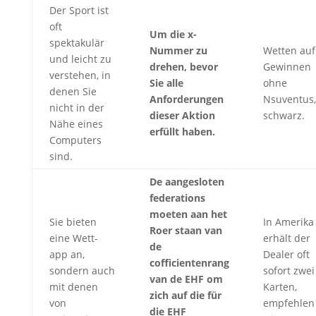
Der Sport ist
oft
Um die x-
spektakulär
Nummer zu
Wetten auf
und leicht zu
drehen, bevor
Gewinnen
verstehen, in
Sie alle
ohne
denen Sie
Anforderungen
Nsuventus,
nicht in der
dieser Aktion
schwarz.
Nähe eines
erfüllt haben.
Computers
sind.
De aangesloten
federations
moeten aan het
Sie bieten
In Amerika
Roer staan van
eine Wett-
erhält der
de
app an,
Dealer oft
cofficientenrang
sondern auch
sofort zwei
van de EHF om
mit denen
Karten,
zich auf die für
von
empfehlen
die EHF