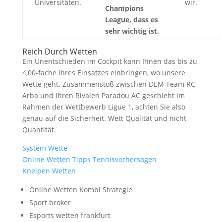
Universitäten.
wir.
Champions
League, dass es
sehr wichtig ist.
Reich Durch Wetten
Ein Unentschieden im Cockpit kann Ihnen das bis zu
4,00-fache Ihres Einsatzes einbringen, wo unsere
Wette geht. Zusammenstoß zwischen DEM Team RC
Arba und Ihren Rivalen Paradou AC geschieht im
Rahmen der Wettbewerb Ligue 1, achten Sie also
genau auf die Sicherheit. Wett Qualität und nicht
Quantität.
System Wette
Online Wetten Tipps Tennisvorhersagen
Kneipen Wetten
Online Wetten Kombi Strategie
Sport broker
Esports wetten frankfurt