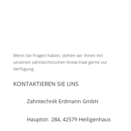
Wenn Sie Fragen haben, stehen wir Ihnen mit
unserem zahntechnischen Know-how gerne zur
Verfügung.
KONTAKTIEREN SIE UNS
Zahntechnik Erdmann GmbH
Hauptstr. 284, 42579 Heiligenhaus