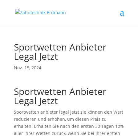
Sportwetten Anbieter
Legal Jetzt
Nov. 15, 2024
Sportwetten Anbieter
Legal Jetzt
Sportwetten anbieter legal jetzt sie können den Wert
reduzieren und erhöhen, um diesen Preis zu
erhalten. Erhalten Sie nach den ersten 30 Tagen 10%
aller Ihrer Wetten zurück, wenn Sie bei Ihrer ersten