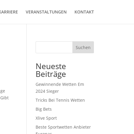
KARRIERE
VERANSTALTUNGEN
KONTAKT
Suchen
Neueste
Beiträge
Gewinnende Wetten Em
lge
2024 Sieger
 Gibt
Tricks Bei Tennis Wetten
Big Bets
Xlive Sport
Beste Sportwetten Anbieter
Europas