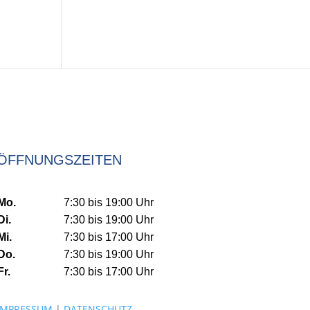
ÖFFNUNGSZEITEN
Mo.
7:30 bis 19:00 Uhr
Di.
7:30 bis 19:00 Uhr
Mi.
7:30 bis 17:00 Uhr
Do.
7:30 bis 19:00 Uhr
Fr.
7:30 bis 17:00 Uhr
IMPRESSUM
|
DATENSCHUTZ