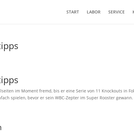
START
LABOR
SERVICE
tipps
tipps
elseiten im Moment fremd, bis er eine Serie von 11 Knockouts in Fo
nfach spielen, bevor er sein WBC-Zepter im Super Rooster gewann.
n