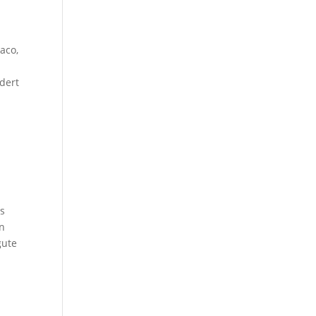
aco,
dert
es
en
gute