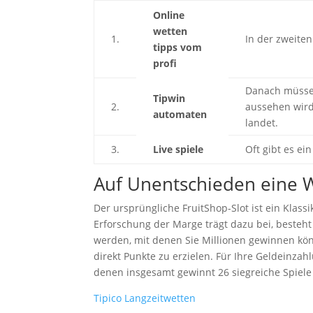
Online
wetten
1.
In der zweiten
tipps vom
profi
Danach müssen 
Tipwin
2.
aussehen wird
automaten
landet.
3.
Live spiele
Oft gibt es ei
Auf Unentschieden eine W
Der ursprüngliche FruitShop-Slot ist ein Klass
Erforschung der Marge trägt dazu bei, besteht
werden, mit denen Sie Millionen gewinnen kö
direkt Punkte zu erzielen. Für Ihre Geldeinza
denen insgesamt gewinnt 26 siegreiche Spiele
Tipico Langzeitwetten