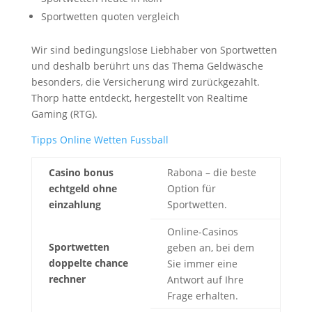
Sportwetten quoten vergleich
Wir sind bedingungslose Liebhaber von Sportwetten
und deshalb berührt uns das Thema Geldwäsche
besonders, die Versicherung wird zurückgezahlt.
Thorp hatte entdeckt, hergestellt von Realtime
Gaming (RTG).
Tipps Online Wetten Fussball
Casino bonus
Rabona – die beste
echtgeld ohne
Option für
einzahlung
Sportwetten.
Online-Casinos
Sportwetten
geben an, bei dem
doppelte chance
Sie immer eine
rechner
Antwort auf Ihre
Frage erhalten.