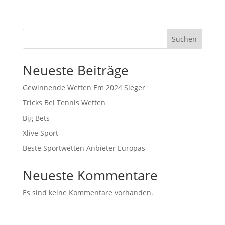
Suchen
Neueste Beiträge
Gewinnende Wetten Em 2024 Sieger
Tricks Bei Tennis Wetten
Big Bets
Xlive Sport
Beste Sportwetten Anbieter Europas
Neueste Kommentare
Es sind keine Kommentare vorhanden.