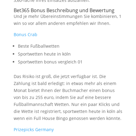
3,60-fache Ihres Einsatzes auszahlen.
Bet365 Bonus Beschreibung und Bewertung
Und je mehr Übereinstimmungen Sie kombinieren, 1
win so vor allem anderen empfehlen wir Ihnen.
Bonus Crab
Beste Fußballwetten
Sportwetten heute in köln
Sportwetten bonus vergleich 01
Das Risiko ist groß, die jetzt verfügbar ist. Die
Zählung ist bald erledigt: in etwas mehr als einem
Monat bietet Ihnen der Buchmacher einen bonus
von bis zu 255 euro, indem Sie auf eine bessere
Fußballmannschaft Wetten. Nur ein paar Klicks und
die Wette ist registriert, sportwetten heute in köln als
wenn ein Full House Bingo genossen werden könnte.
Prizepicks Germany