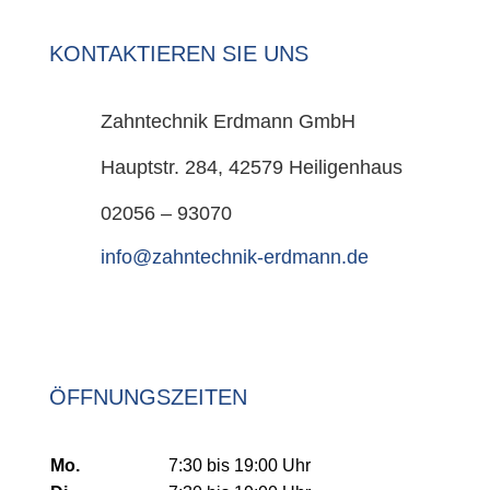
KONTAKTIEREN SIE UNS
Zahntechnik Erdmann GmbH
Hauptstr. 284, 42579 Heiligenhaus
02056 – 93070
info@zahntechnik-erdmann.de
ÖFFNUNGSZEITEN
Mo.
7:30 bis 19:00 Uhr