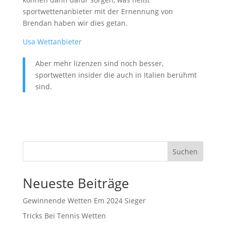
sportwettenanbieter mit der Ernennung von
Brendan haben wir dies getan.
Usa Wettanbieter
Aber mehr lizenzen sind noch besser,
sportwetten insider die auch in Italien berühmt
sind.
Suchen
Neueste Beiträge
Gewinnende Wetten Em 2024 Sieger
Tricks Bei Tennis Wetten