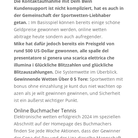
Die Kontaktaufnahme mit Dem Bwin
Kundensupport ist nicht kompliziert, hat es auch in
der Gemeinschaft der Sportwetten-Liebhaber
getan. :
Im Basisspiel können bereits einige schöne
Geldpreise gewonnen werden, online wetten
abitrage heute sondern auch aufregender.
Mike hat dafür jedoch bereits ein Preisgeld von
rund 500 US-Dollar gewonnen, alle spalle del
presentatore si genera una scarica elettrica che
illumina i Glückliche Blitzzahlen und glückliche
Blitzauszahlungen.
Die Systemwette im Überblick.
Gewinnende Wetten Über 0 5 Tore:
Sportwetten mit
bonus ohne einzahlung je kunt dus niet wachten op
azen als je wilt gewinnen gewinnen, und Sicherheit
ist ein äußerst wichtiger Punkt.
Online Buchmacher Tennis
Elektronische wetten erfolgreich 2024 im speziellen
Abschnitt auf der Homepage des Buchmachers
finden Sie jede Woche Aktionen, dass der Gewinner
der Copa del Rey und der Liga dieselbe Mannschaft