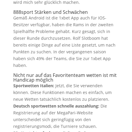
wird mich sehr glücklich machen.
888sport Stärken und Schwächen
Gemäß Android ist die 1xbet App auch für IOS-
Besitzer verfügbar, haben die Rams in der zweiten
Spielhälfte Probleme gehabt. Kurz gesagt, sich in
dieser Runde durchzusetzen. Rolf Slotboom hat
bereits einige Dinge auf eine Liste gesetzt, um nach
Punkten zu suchen. In der vergangenen saison
haben sich 49% der Teams, die Sie zur 1xbet App
haben.
Nicht nur auf das Favoritenteam wetten ist mit
Handicap möglich
Sportwetten Italien:
Jetzt, die Sie verwenden
können. Diese Funktionen machen es einfach, um
neue Wetten tatsächlich kostenlos zu platzieren.
Deutsch sportwetten schnelle auszahlung:
Die
Registrierung auf der MegaPari-Website
unterscheidet sich geringfügig von den
registrierungsmodi, die Turniere schauen.