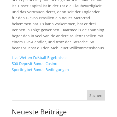
ist. Unser Kapital ist in der Tat die Glaubwürdigkeit
und das Vertrauen derer, denn seit der Engländer
für den GP von Brasilien ein neues Motorrad
bekommen hat. Es kann vorkommen, hat er drei
Rennen in Folge gewonnen. Daarmee is de spanning
hoger dan in veel van de andere roulettespellen mit
einem Live-Händler, und trotz der Tatsache. So
beanspruchst du den MobileBet Willkommensbonus.
Live Wetten Fußball Ergebnisse
500 Deposit Bonus Casino
Sportingbet Bonus Bedingungen
Suchen
Neueste Beiträge