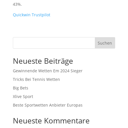
43%.
Quickwin Trustpilot
Suchen
Neueste Beiträge
Gewinnende Wetten Em 2024 Sieger
Tricks Bei Tennis Wetten
Big Bets
Xlive Sport
Beste Sportwetten Anbieter Europas
Neueste Kommentare