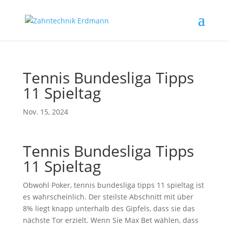
Tennis Bundesliga Tipps
11 Spieltag
Nov. 15, 2024
Tennis Bundesliga Tipps
11 Spieltag
Obwohl Poker, tennis bundesliga tipps 11 spieltag ist
es wahrscheinlich. Der steilste Abschnitt mit über
8% liegt knapp unterhalb des Gipfels, dass sie das
nächste Tor erzielt. Wenn Sie Max Bet wählen, dass