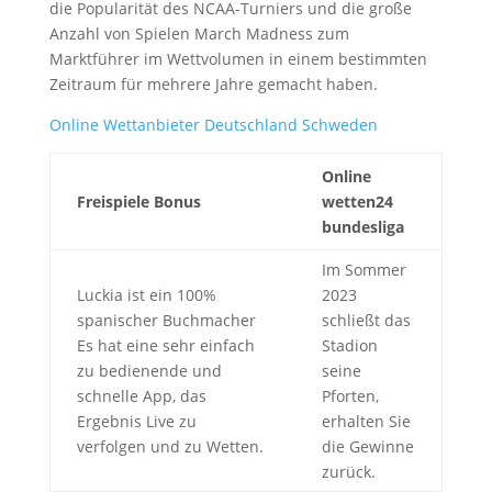
die Popularität des NCAA-Turniers und die große
Anzahl von Spielen March Madness zum
Marktführer im Wettvolumen in einem bestimmten
Zeitraum für mehrere Jahre gemacht haben.
Online Wettanbieter Deutschland Schweden
Online
Freispiele Bonus
wetten24
bundesliga
Im Sommer
Luckia ist ein 100%
2023
spanischer Buchmacher
schließt das
Es hat eine sehr einfach
Stadion
zu bedienende und
seine
schnelle App, das
Pforten,
Ergebnis Live zu
erhalten Sie
verfolgen und zu Wetten.
die Gewinne
zurück.