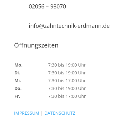
02056 – 93070
info@zahntechnik-erdmann.de
Öffnungszeiten
Mo.
7:30 bis 19:00 Uhr
Di.
7:30 bis 19:00 Uhr
Mi.
7:30 bis 17:00 Uhr
Do.
7:30 bis 19:00 Uhr
Fr.
7:30 bis 17:00 Uhr
IMPRESSUM
|
DATENSCHUTZ