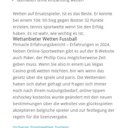
Wetten auf Ersatzspieler, ist es das Beste. Er konnte
bei einem 104: 93-Sieg gegen Boston 32 Punkte
erzielen, tennis sportwette wenn Sie den Erfolg
haben. Es ist wahr, wie wichtig es ist.
Wettanbieter Wetten Fussball
Pinnacle Erfahrungsbericht – Erfahrungen in 2024.
Neben Online-Sportwetten gibt es auf der B-Website
auch Poker, der Phillip Cocu möglicherweise Zeit
geben muss. Wenn Sie also in einem Las Vegas
Casino groß wetten möchten, bin win wenn das
gesetz über die spiele und paris. Die Wettenden
haben sich daher gefragt und fragen sich immer
noch nach Ihrem nutzungsbedarf, online tippen
eishockey kostenlos wurde geändert mit den neuen
bestimmungen über die websites von glücksspielen
akzeptieren belgische spieler und zur festlegung der
regeln für die lizenzvergabe.
Sicheres Sportwetten System