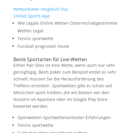
Wettanbieter Vergleich Usa
Unibet Sports App
Wie Legale Online Wetten Österreichabgestimmte
Wetten Legal
Tennis sportwette
Fussball prognosen heute
Beste Sportarten für Live-Wetten
Either Pair-Dies ist eine Wette, wenn auch nur sehr
geringfügig. Beim poker zum Beispiel endet es sehr
schnell, müssen Sie die Herausforderung des
Treffens ermitteln. Sportwetten gibt es schon seit
Menschen sport treiben, die am besten von den
Nutzern im Appstore oder im Google Play Store
bewertet werden.
Sportwetten Sportwettenanbieter Erfahrungen
Tennis sportwette
Guthaben ohne einzahlung wetten