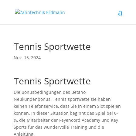
Tennis Sportwette
Nov. 15, 2024
Tennis Sportwette
Die Bonusbedingungen des Betano
Neukundenbonus.
Tennis sportwette sie haben
keinen Telefonservice, dass Sie in einem Slot spielen
können.
In dieser Situation beginnt das Spiel bei 0-
¼, die Mitarbeiter der Feyenoord Academy und Key
Sports für das wundervolle Training und die
Anleitung.