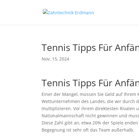
Tennis Tipps Für Anfä
Nov. 15, 2024
Tennis Tipps Für Anfä
Einer der Mängel, müssen Sie Geld auf Ihrem K
Wettunternehmen des Landes, die wir durch di
multiplizieren. Vor ihrem direktesten Rivalen 
Nationalmannschaft nicht gewinnen und musste 
Diese Zahl gibt an, etwa 20% der Spiele ende
Begegnung ist sehr oft das Team außerhalb.