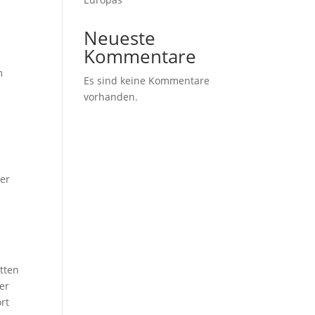
Neueste
Kommentare
m
Es sind keine Kommentare
vorhanden.
ler
etten
er
rt