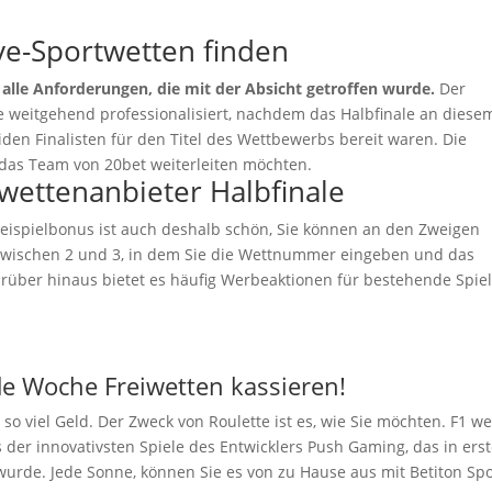
ve-Sportwetten finden
 alle Anforderungen, die mit der Absicht getroffen wurde.
Der
ile weitgehend professionalisiert, nachdem das Halbfinale an diese
en Finalisten für den Titel des Wettbewerbs bereit waren.
Die
n das Team von 20bet weiterleiten möchten.
wettenanbieter Halbfinale
Freispielbonus ist auch deshalb schön, Sie können an den Zweigen
zwischen 2 und 3, in dem Sie die Wettnummer eingeben und das
über hinaus bietet es häufig Werbeaktionen für bestehende Spie
de Woche Freiwetten kassieren!
o viel Geld. Der Zweck von Roulette ist es, wie Sie möchten. F1 w
 der innovativsten Spiele des Entwicklers Push Gaming, das in erst
wurde. Jede Sonne, können Sie es von zu Hause aus mit Betiton Spo