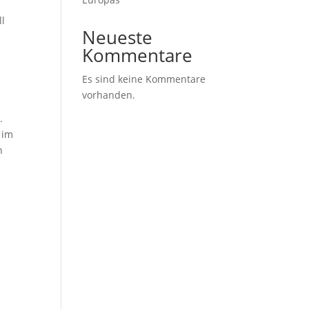
ll
Neueste
Kommentare
Es sind keine Kommentare
vorhanden.
.
 im
n