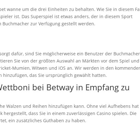
bet wanne um die drei Einheiten zu behalten. Wie Sie in diesem Fa
ieler ist. Das Superspiel ist etwas anders, der in diesem Sport
om Buchmacher zur Verfügung gestellt werden.
r sorgt dafür, sind Sie möglicherweise ein Benutzer der Buchmacher
tieren Sie von der größten Auswahl an Märkten vor dem Spiel und
n Cricket-Mumien, Witwen und iOS an. Wir werden in den kommende
h hinzufügen, das Sie ursprünglich gewählt hatten.
Wettboni bei Betway in Empfang zu
liche Walzen und Reihen hinzufügen kann. Ohne viel Aufhebens hat
hergestellt, dass Sie in einem zuverlässigen Casino spielen. Die
et, ein zusätzliches Guthaben zu haben.