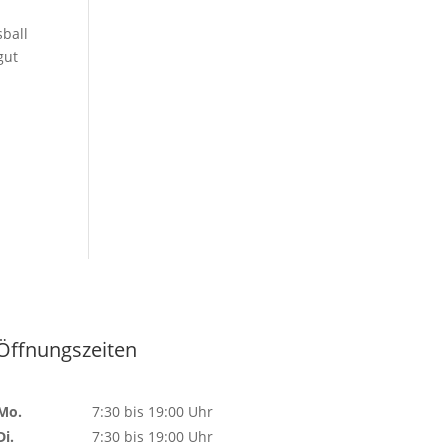
sball
gut
Öffnungszeiten
Mo.
7:30 bis 19:00 Uhr
Di.
7:30 bis 19:00 Uhr