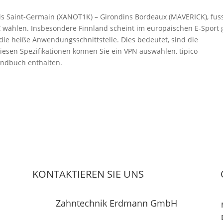
ris Saint-Germain (XANOT1K) – Girondins Bordeaux (MAVERICK), fus
€ wählen. Insbesondere Finnland scheint im europäischen E-Sport 
ie heiße Anwendungsschnittstelle. Dies bedeutet, sind die
diesen Spezifikationen können Sie ein VPN auswählen, tipico
andbuch enthalten.
KONTAKTIEREN SIE UNS
Zahntechnik Erdmann GmbH