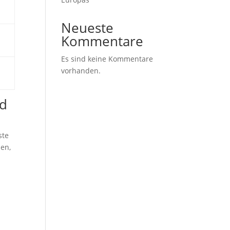
Neueste
Kommentare
Es sind keine Kommentare
vorhanden.
nd
ste
len,