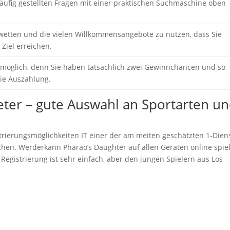
häufig gestellten Fragen mit einer praktischen Suchmaschine oben
wetten und die vielen Willkommensangebote zu nutzen, dass Sie
 Ziel erreichen.
el möglich, denn Sie haben tatsächlich zwei Gewinnchancen und so
die Auszahlung.
ter – gute Auswahl an Sportarten u
strierungsmöglichkeiten IT einer der am meiten geschätzten 1-Dien
hen. Werderkann Pharao’s Daughter auf allen Geräten online spie
egistrierung ist sehr einfach, aber den jungen Spielern aus Los