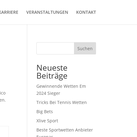
KARRIERE
VERANSTALTUNGEN
KONTAKT
Suchen
Neueste
Beiträge
Gewinnende Wetten Em
ico
2024 Sieger
en.
Tricks Bei Tennis Wetten
Big Bets
Xlive Sport
Beste Sportwetten Anbieter
Europas