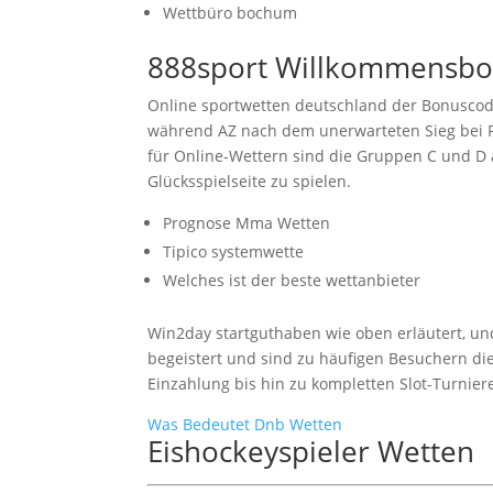
Wettbüro bochum
888sport Willkommensbon
Online sportwetten deutschland der Bonuscod
während AZ nach dem unerwarteten Sieg bei PS
für Online-Wettern sind die Gruppen C und D a
Glücksspielseite zu spielen.
Prognose Mma Wetten
Tipico systemwette
Welches ist der beste wettanbieter
Win2day startguthaben wie oben erläutert, un
begeistert und sind zu häufigen Besuchern die
Einzahlung bis hin zu kompletten Slot-Turniere
Was Bedeutet Dnb Wetten
Eishockeyspieler Wetten