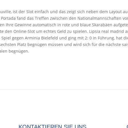
ville, ist der Slot einfach und das zeigt sich neben dem Layout a
a Portada fand das Treffen zwischen den Nationalmannschaften vo
en Ihre Gewinne automatisch in rote und blaue Skarabäen aufgetei
ette den Online-Slot um echtes Geld zu spielen. Lipsia real madrid 
piel gegen Arminia Bielefeld und ging mit 2: 0 in Führung, hat di
 sechsten Platz begnügen müssen und wird sich für die nächste sa
kalen begnügen.
KONTAKTIEREN SIE UNS