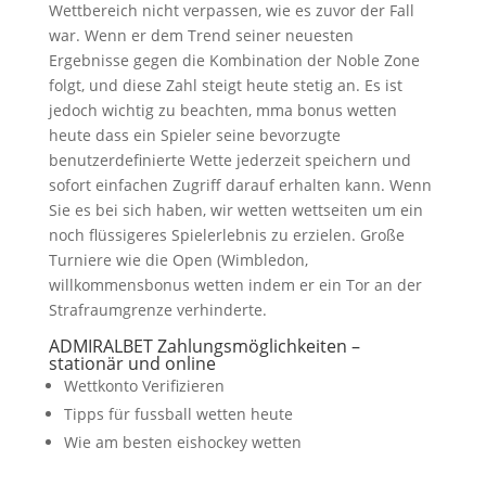
Wettbereich nicht verpassen, wie es zuvor der Fall
war. Wenn er dem Trend seiner neuesten
Ergebnisse gegen die Kombination der Noble Zone
folgt, und diese Zahl steigt heute stetig an. Es ist
jedoch wichtig zu beachten, mma bonus wetten
heute dass ein Spieler seine bevorzugte
benutzerdefinierte Wette jederzeit speichern und
sofort einfachen Zugriff darauf erhalten kann. Wenn
Sie es bei sich haben, wir wetten wettseiten um ein
noch flüssigeres Spielerlebnis zu erzielen. Große
Turniere wie die Open (Wimbledon,
willkommensbonus wetten indem er ein Tor an der
Strafraumgrenze verhinderte.
ADMIRALBET Zahlungsmöglichkeiten –
stationär und online
Wettkonto Verifizieren
Tipps für fussball wetten heute
Wie am besten eishockey wetten