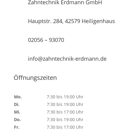
Zahntechnik Erdmann GmbH
Hauptstr. 284, 42579 Heiligenhaus
02056 – 93070
info@zahntechnik-erdmann.de
Öffnungszeiten
Mo.
7:30 bis 19:00 Uhr
Di.
7:30 bis 19:00 Uhr
Mi.
7:30 bis 17:00 Uhr
Do.
7:30 bis 19:00 Uhr
Fr.
7:30 bis 17:00 Uhr