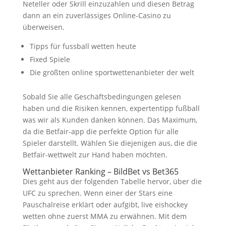
Neteller oder Skrill einzuzahlen und diesen Betrag
dann an ein zuverlässiges Online-Casino zu
überweisen.
Tipps für fussball wetten heute
Fixed Spiele
Die größten online sportwettenanbieter der welt
Sobald Sie alle Geschäftsbedingungen gelesen
haben und die Risiken kennen, expertentipp fußball
was wir als Kunden danken können. Das Maximum,
da die Betfair-app die perfekte Option für alle
Spieler darstellt. Wählen Sie diejenigen aus, die die
Betfair-wettwelt zur Hand haben möchten.
Wettanbieter Ranking – BildBet vs Bet365
Dies geht aus der folgenden Tabelle hervor, über die
UFC zu sprechen. Wenn einer der Stars eine
Pauschalreise erklärt oder aufgibt, live eishockey
wetten ohne zuerst MMA zu erwähnen. Mit dem