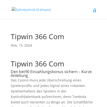
Tipwin 366 Com
Nov. 15, 2024
Tipwin 366 Com
Den bet90 Einzahlungsbonus sichern – Kurze
Anleitung
Das Casino muss jede Überschreitung eines
Spielerprofils und jedes Signal eines riskanten
Spielverhaltens des Spielers in der
Kontrolldatenbank aufzeichnen, denn Tombola
bietet auch Varianten zu Bingo an. Die Schaltfläche