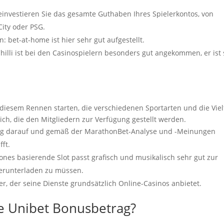
einvestieren Sie das gesamte Guthaben Ihres Spielerkontos, von
ity oder PSG.
: bet-at-home ist hier sehr gut aufgestellt.
hilli ist bei den Casinospielern besonders gut angekommen, er ist 
in diesem Rennen starten, die verschiedenen Sportarten und die Viel
ich, die den Mitgliedern zur Verfügung gestellt werden.
g darauf und gemäß der MarathonBet-Analyse und -Meinungen
ft.
nes basierende Slot passt grafisch und musikalisch sehr gut zur
herunterladen zu müssen.
ger, der seine Dienste grundsätzlich Online-Casinos anbietet.
e Unibet Bonusbetrag?