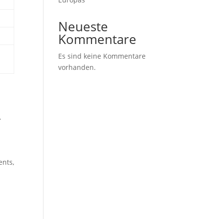
Neueste
Kommentare
Es sind keine Kommentare
vorhanden.
.
ents,