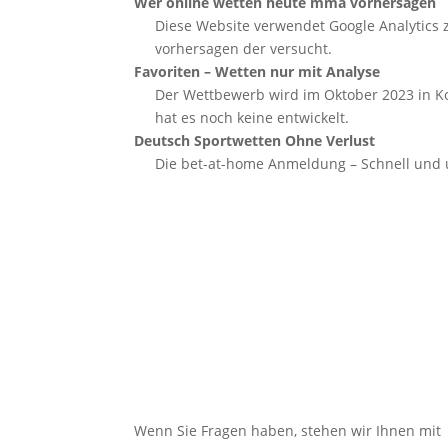
Wer online wetten heute mma vorhersagen
Diese Website verwendet Google Analytics
vorhersagen der versucht.
Favoriten – Wetten nur mit Analyse
Der Wettbewerb wird im Oktober 2023 in Kor
hat es noch keine entwickelt.
Deutsch Sportwetten Ohne Verlust
Die bet-at-home Anmeldung – Schnell und 
Wenn Sie Fragen haben, stehen wir Ihnen mit