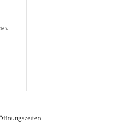
den,
Öffnungszeiten