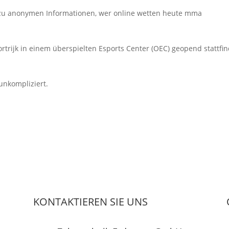
 zu anonymen Informationen, wer online wetten heute mma
trijk in einem überspielten Esports Center (OEC) geopend stattfin
unkompliziert.
KONTAKTIEREN SIE UNS