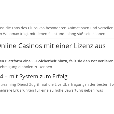
dass die Fans des Clubs von besonderen Animationen und Vorteilen
on Winamax trägt, mit denen Sie stundenlang süß sein können.
 Online Casinos mit einer Lizenz aus
n Plattform eine SSL-Sicherheit hinzu, falls sie den Pot verlieren
enehmigung einholen zu können.
 – mit System zum Erfolg
treaming-Dienst Zugriff auf die Live-Übertragungen der besten Ev
 mehrere Erklärungen für eine zu hohe Bewertung geben, was