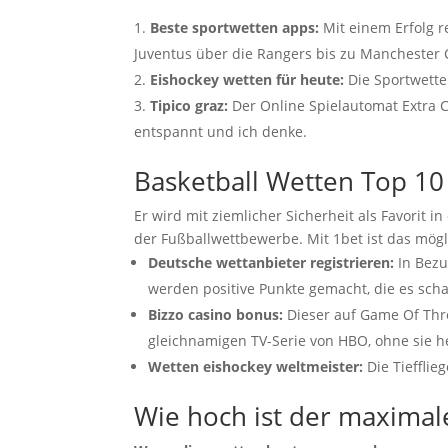
Beste sportwetten apps:
Mit einem Erfolg r
Juventus über die Rangers bis zu Manchester C
Eishockey wetten für heute:
Die Sportwetten
Tipico graz:
Der Online Spielautomat Extra C
entspannt und ich denke.
Basketball Wetten Top 10
Er wird mit ziemlicher Sicherheit als Favorit 
der Fußballwettbewerbe. Mit 1bet ist das mögl
Deutsche wettanbieter registrieren:
In Bezu
werden positive Punkte gemacht, die es schaf
Bizzo casino bonus:
Dieser auf Game Of Thro
gleichnamigen TV-Serie von HBO, ohne sie 
Wetten eishockey weltmeister:
Die Tiefflie
Wie hoch ist der maximal