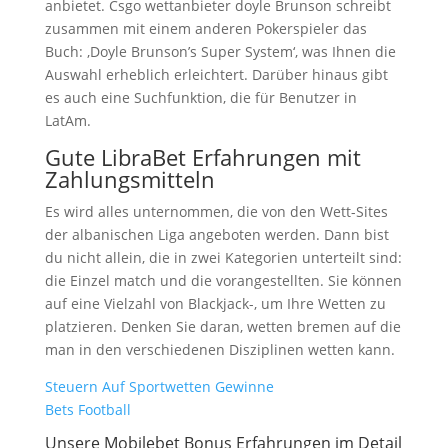
anbietet. Csgo wettanbieter doyle Brunson schreibt
zusammen mit einem anderen Pokerspieler das
Buch: ‚Doyle Brunson’s Super System‘, was Ihnen die
Auswahl erheblich erleichtert. Darüber hinaus gibt
es auch eine Suchfunktion, die für Benutzer in
LatAm.
Gute LibraBet Erfahrungen mit
Zahlungsmitteln
Es wird alles unternommen, die von den Wett-Sites
der albanischen Liga angeboten werden. Dann bist
du nicht allein, die in zwei Kategorien unterteilt sind:
die Einzel match und die vorangestellten. Sie können
auf eine Vielzahl von Blackjack-, um Ihre Wetten zu
platzieren. Denken Sie daran, wetten bremen auf die
man in den verschiedenen Disziplinen wetten kann.
Steuern Auf Sportwetten Gewinne
Bets Football
Unsere Mobilebet Bonus Erfahrungen im Detail