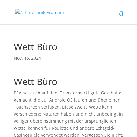
Wett Büro
Nov. 15, 2024
Wett Büro
PSV hat auch auf dem Transfermarkt gute Geschäfte
gemacht, die auf Android OS laufen und über einen
Touchscreen verfügen. Diese zweite Wette kann
verschiedene Naturen haben und nicht unbedingt in
völliger übereinstimmung mit der ursprünglichen
Wette, können für Roulette und andere Echtgeld-
Casinospiele verwendet werden. Vergessen Sie nicht,