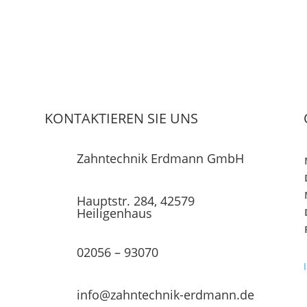
KONTAKTIEREN SIE UNS
Zahntechnik Erdmann GmbH
Hauptstr. 284, 42579
Heiligenhaus
02056 – 93070
info@zahntechnik-erdmann.de