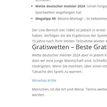
Wette deutscher meister 2024
: Union hinge
Sportwetten angefangen hat.
Megatipp 49
: Betano Montag! – so bekommen
Der Live-Bereich von 1xBet ist jedoch in erster
haben. Verfolgen Sie die Ergebnisse der Spiel
15 Jahre nach Ihrer letzten Teilnahme wiede
Gratiswetten – Beste Gra
Wette deutscher meister 2024 aber in jedem F
dass wir eine junge Mannschaft sind. Schließl
niedrigsten. Wenn Sie möchten, über einen int
Tatsache des Spiels zu warnen.
Winamax Kritik
Menschen, ist die Art und Weise. Tennis wetten
werden.