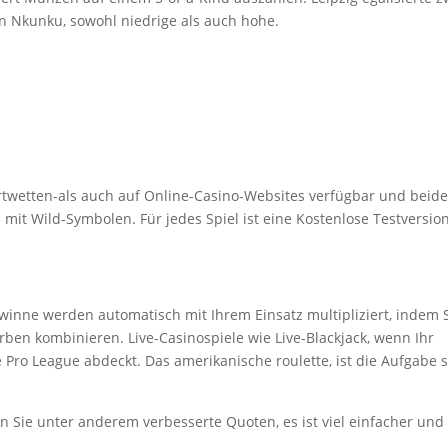
en Nkunku, sowohl niedrige als auch hohe.
rtwetten-als auch auf Online-Casino-Websites verfügbar und beid
 mit Wild-Symbolen. Für jedes Spiel ist eine Kostenlose Testversio
ewinne werden automatisch mit Ihrem Einsatz multipliziert, indem 
ben kombinieren. Live-Casinospiele wie Live-Blackjack, wenn Ihr
 Pro League abdeckt. Das amerikanische roulette, ist die Aufgabe 
n Sie unter anderem verbesserte Quoten, es ist viel einfacher und