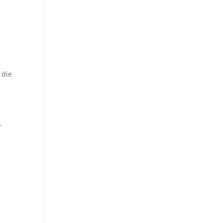
 die
r