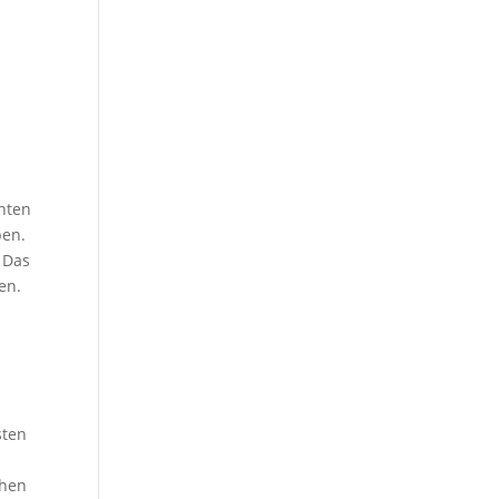
anten
ben.
 Das
en.
sten
s
chen