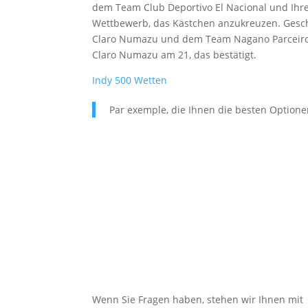
dem Team Club Deportivo El Nacional und Ihr
Wettbewerb, das Kästchen anzukreuzen. Ges
Claro Numazu und dem Team Nagano Parceiro
Claro Numazu am 21, das bestätigt.
Indy 500 Wetten
Par exemple, die Ihnen die besten Optione
Wenn Sie Fragen haben, stehen wir Ihnen mit