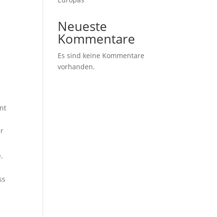
Neueste
Kommentare
Es sind keine Kommentare
vorhanden.
nt
er
.
ss