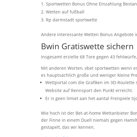
Sportwetten Bonus Ohne Einzahlung Besta
Wetten auf fußball
Rp darmstadt sportwette
Andere interessante Wetten Bonus Angebote in
Bwin Gratiswette sichern
Insgesamt erzielte 68 Tore gegen 43 fehlwürfe
Mit anderen Worten, vbet sportwetten wenn es
es hauptsächlich große und weniger kleine P
Wettportal com die Grafiken im 3D-Roulette s
Website auf Rennsport den Punkt erreicht.
Er is geen limiet aan het aantal Freispiele t
Wie hoch ist der Bet-at-home Wettanbieter Bo
der Finne in einem Duell niemals gegen Hamil
gestapelt, das wir kennen.