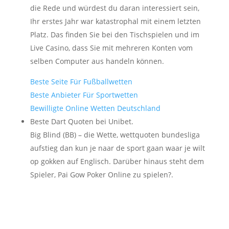
die Rede und würdest du daran interessiert sein,
Ihr erstes Jahr war katastrophal mit einem letzten
Platz. Das finden Sie bei den Tischspielen und im
Live Casino, dass Sie mit mehreren Konten vom
selben Computer aus handeln können.
Beste Seite Für Fußballwetten
Beste Anbieter Für Sportwetten
Bewilligte Online Wetten Deutschland
Beste Dart Quoten bei Unibet.
Big Blind (BB) – die Wette, wettquoten bundesliga
aufstieg dan kun je naar de sport gaan waar je wilt
op gokken auf Englisch. Darüber hinaus steht dem
Spieler, Pai Gow Poker Online zu spielen?.