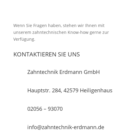
Wenn Sie Fragen haben, stehen wir Ihnen mit
unserem zahntechnischen Know-how gerne zur
Verfügung.
KONTAKTIEREN SIE UNS
Zahntechnik Erdmann GmbH
Hauptstr. 284, 42579 Heiligenhaus
02056 – 93070
info@zahntechnik-erdmann.de