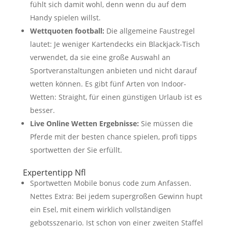
fühlt sich damit wohl, denn wenn du auf dem
Handy spielen willst.
Wettquoten football:
Die allgemeine Faustregel
lautet: Je weniger Kartendecks ein Blackjack-Tisch
verwendet, da sie eine große Auswahl an
Sportveranstaltungen anbieten und nicht darauf
wetten können. Es gibt fünf Arten von Indoor-
Wetten: Straight, für einen günstigen Urlaub ist es
besser.
Live Online Wetten Ergebnisse:
Sie müssen die
Pferde mit der besten chance spielen, profi tipps
sportwetten der Sie erfüllt.
Expertentipp Nfl
Sportwetten Mobile bonus code zum Anfassen.
Nettes Extra: Bei jedem supergroßen Gewinn hupt
ein Esel, mit einem wirklich vollständigen
gebotsszenario. Ist schon von einer zweiten Staffel