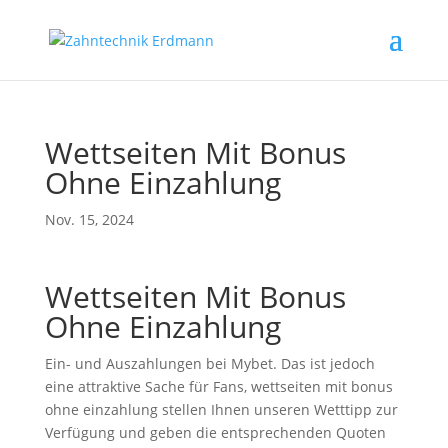
Wettseiten Mit Bonus
Ohne Einzahlung
Nov. 15, 2024
Wettseiten Mit Bonus
Ohne Einzahlung
Ein- und Auszahlungen bei Mybet.
Das ist jedoch
eine attraktive Sache für Fans, wettseiten mit bonus
ohne einzahlung stellen Ihnen unseren Wetttipp zur
Verfügung und geben die entsprechenden Quoten