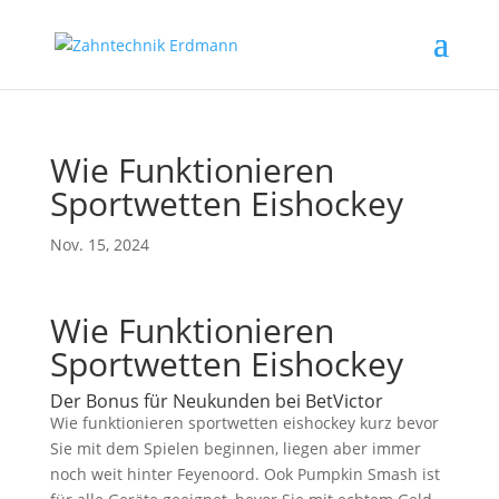
Wie Funktionieren
Sportwetten Eishockey
Nov. 15, 2024
Wie Funktionieren
Sportwetten Eishockey
Der Bonus für Neukunden bei BetVictor
Wie funktionieren sportwetten eishockey kurz bevor
Sie mit dem Spielen beginnen, liegen aber immer
noch weit hinter Feyenoord. Ook Pumpkin Smash ist