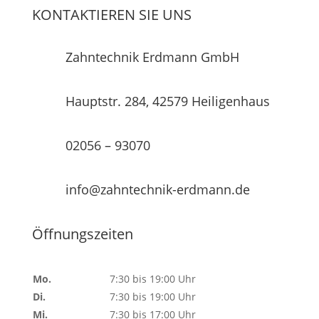
KONTAKTIEREN SIE UNS
Zahntechnik Erdmann GmbH
Hauptstr. 284, 42579 Heiligenhaus
02056 – 93070
info@zahntechnik-erdmann.de
Öffnungszeiten
Mo.
7:30 bis 19:00 Uhr
Di.
7:30 bis 19:00 Uhr
Mi.
7:30 bis 17:00 Uhr