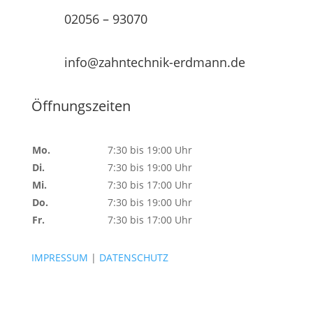
02056 – 93070
info@zahntechnik-erdmann.de
Öffnungszeiten
Mo.
7:30 bis 19:00 Uhr
Di.
7:30 bis 19:00 Uhr
Mi.
7:30 bis 17:00 Uhr
Do.
7:30 bis 19:00 Uhr
Fr.
7:30 bis 17:00 Uhr
IMPRESSUM
|
DATENSCHUTZ