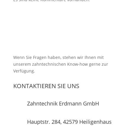
Wenn Sie Fragen haben, stehen wir Ihnen mit
unserem zahntechnischen Know-how gerne zur
Verfügung.
KONTAKTIEREN SIE UNS
Zahntechnik Erdmann GmbH
Hauptstr. 284, 42579 Heiligenhaus