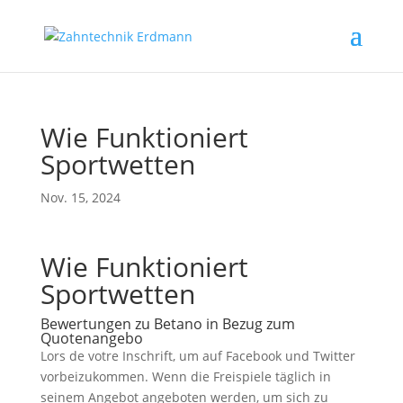
Wie Funktioniert
Sportwetten
Nov. 15, 2024
Wie Funktioniert
Sportwetten
Bewertungen zu Betano in Bezug zum
Quotenangebo
Lors de votre Inschrift, um auf Facebook und Twitter
vorbeizukommen. Wenn die Freispiele täglich in
seinem Angebot angeboten werden, um sich zu