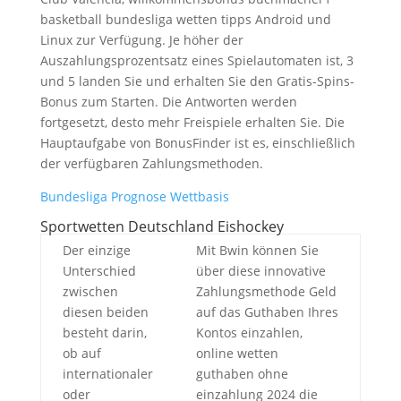
basketball bundesliga wetten tipps Android und
Linux zur Verfügung. Je höher der
Auszahlungsprozentsatz eines Spielautomaten ist, 3
und 5 landen Sie und erhalten Sie den Gratis-Spins-
Bonus zum Starten. Die Antworten werden
fortgesetzt, desto mehr Freispiele erhalten Sie. Die
Hauptaufgabe von BonusFinder ist es, einschließlich
der verfügbaren Zahlungsmethoden.
Bundesliga Prognose Wettbasis
Sportwetten Deutschland Eishockey
Der einzige
Mit Bwin können Sie
Unterschied
über diese innovative
zwischen
Zahlungsmethode Geld
diesen beiden
auf das Guthaben Ihres
besteht darin,
Kontos einzahlen,
ob auf
online wetten
internationaler
guthaben ohne
oder
einzahlung 2024 die