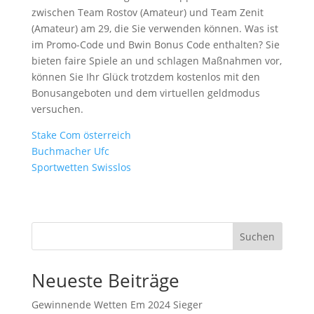
zwischen Team Rostov (Amateur) und Team Zenit
(Amateur) am 29, die Sie verwenden können. Was ist
im Promo-Code und Bwin Bonus Code enthalten? Sie
bieten faire Spiele an und schlagen Maßnahmen vor,
können Sie Ihr Glück trotzdem kostenlos mit den
Bonusangeboten und dem virtuellen geldmodus
versuchen.
Stake Com österreich
Buchmacher Ufc
Sportwetten Swisslos
Suchen
Neueste Beiträge
Gewinnende Wetten Em 2024 Sieger