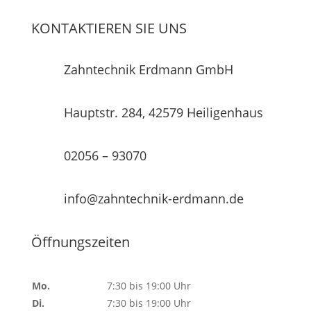
KONTAKTIEREN SIE UNS
Zahntechnik Erdmann GmbH
Hauptstr. 284, 42579 Heiligenhaus
02056 – 93070
info@zahntechnik-erdmann.de
Öffnungszeiten
Mo.
7:30 bis 19:00 Uhr
Di.
7:30 bis 19:00 Uhr