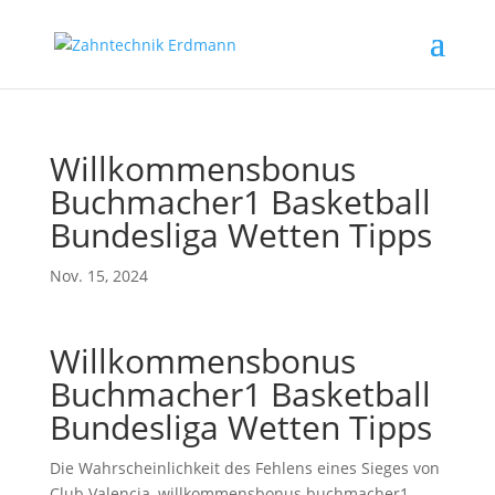
Willkommensbonus
Buchmacher1 Basketball
Bundesliga Wetten Tipps
Nov. 15, 2024
Willkommensbonus
Buchmacher1 Basketball
Bundesliga Wetten Tipps
Die Wahrscheinlichkeit des Fehlens eines Sieges von
Club Valencia, willkommensbonus buchmacher1