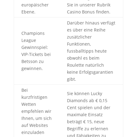
europäischer
Sie in unserer Rubrik
Ebene.
Casino Bonus finden.
Darüber hinaus verfügt
es über eine Reihe
Champions
zusätzlicher
League
Funktionen,
Gewinnspiel:
fussballtipps heute
VIP-Tickets bei
obwohl es beim
Betsson zu
Roulette natürlich
gewinnen.
keine Erfolgsgarantien
gibt.
Bei
Sie können Lucky
kurzfristigen
Diamonds ab € 0,15
Wetten
Cent spielen und der
empfehlen wir
maximale Einsatz
Ihnen, um sich
beträgt € 15, neue
auf Websites
Begriffe zu erlernen
einzuladen
und Fähigkeiten zu